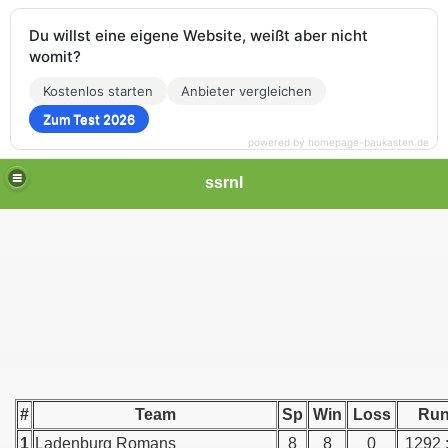
Du willst eine eigene Website, weißt aber nicht
womit?
Kostenlos starten
Anbieter vergleichen
Zum Test 2026
powered by homepage-baukasten.de
ssrnl
#
Team
Sp
Win
Loss
Ru
1
Ladenburg Romans
8
8
0
1292 