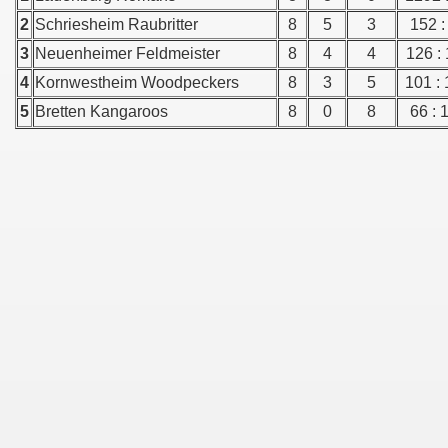
2
Schriesheim Raubritter
8
5
3
152 :
3
Neuenheimer Feldmeister
8
4
4
126 :
4
Kornwestheim Woodpeckers
8
3
5
101 :
5
Bretten Kangaroos
8
0
8
66 : 