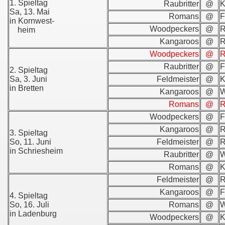
1. Spieltag
Raubritter
@
K
Sa, 13. Mai
Romans
@
F
in Kornwest-
Woodpeckers
@
R
heim
Kangaroos
@
R
Woodpeckers
@
R
Raubritter
@
F
2. Spieltag
Sa, 3. Juni
Feldmeister
@
K
in Bretten
Kangaroos
@
W
Romans
@
R
Woodpeckers
@
F
Kangaroos
@
R
3. Spieltag
So, 11. Juni
Feldmeister
@
R
in Schriesheim
Raubritter
@
W
Romans
@
K
Feldmeister
@
R
Kangaroos
@
F
4. Spieltag
So, 16. Juli
Romans
@
W
in Ladenburg
Woodpeckers
@
K