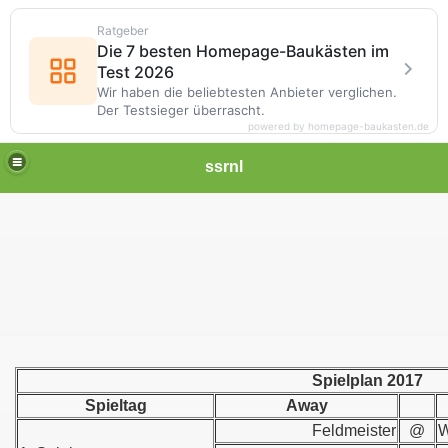
Ratgeber
Die 7 besten Homepage-Baukästen im
Test 2026
Wir haben die beliebtesten Anbieter verglichen.
Der Testsieger überrascht.
powered by homepage-baukasten.de
ssrnl
Spielplan 2017
Spieltag
Away
Feldmeister
@
W